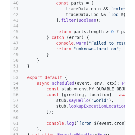
40
const
 parts = [
41
				traceData.
colo
 && 
`colo=
${t
42
				traceData.
loc
 && 
`loc=
${tra
43
			].
filter
(
Boolean
);
44
45
return
 parts.
length
 > 
0
 ? parts
46
		} 
catch
 (error) {
47
console
.
warn
(
"Failed to resolve
48
return
"unknown-location"
;
49
		}
50
	}
51
}
52
53
export
default
 {
54
async
scheduled
(event, env, ctx): 
Promi
55
const
 stub = env.
MY_DURABLE_OBJECT
.
56
const
 [greeting, location] = 
await
57
			stub.
sayHello
(
"world"
),
58
			stub.
lookupExecutionLocation
(),
59
		]);
60
61
console
.
log
(
`[cron 
${event.cron}
] 
$
62
	},
63
} 
satisfies
ExportedHandler
<
Env
>;