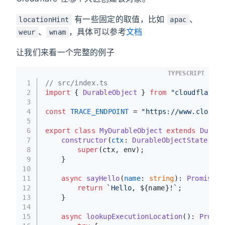
有一些固定的取值，比如
、
locationHint
apac
、
，具体可以参考
文档
weur
wnam
让我们来看一个完整的例子
TYPESCRIPT
1
// src/index.ts
2
import
 { 
DurableObject
 } 
from
"cloudflare:w
3
4
const
TRACE_ENDPOINT
 = 
"https://www.cloudfl
5
6
export
class
MyDurableObject
extends
Durabl
7
constructor
(
ctx
: 
DurableObjectState
, 
en
8
super
(ctx, env);
9
	}
10
11
async
sayHello
(
name
: 
string
): 
Promise
<
s
12
return
`Hello, 
${name}
!`
;
13
	}
14
15
async
lookupExecutionLocation
(): 
Promis