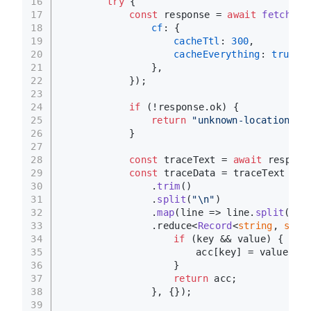
16
try
 {
17
const
 response = 
await
fetch
(
TR
18
cf
: {
19
cacheTtl
: 
300
,
20
cacheEverything
: 
true
,
21
				},
22
			});
23
24
if
 (!response.
ok
) {
25
return
"unknown-location"
;
26
			}
27
28
const
 traceText = 
await
 respons
29
const
 traceData = traceText
30
				.
trim
()
31
				.
split
(
"\n"
)
32
				.
map
(
line
 =>
 line.
split
(
"="
33
				.
reduce
<
Record
<
string
, 
stri
34
if
 (key && value) {
35
						acc[key] = value;
36
					}
37
return
 acc;
38
				}, {});
39