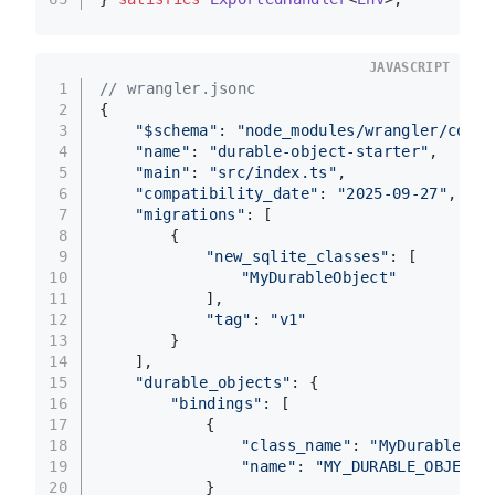
JAVASCRIPT
1
// wrangler.jsonc
2
{
3
"$schema"
: 
"node_modules/wrangler/confi
4
"name"
: 
"durable-object-starter"
,
5
"main"
: 
"src/index.ts"
,
6
"compatibility_date"
: 
"2025-09-27"
,
7
"migrations"
: [
8
		{
9
"new_sqlite_classes"
: [
10
"MyDurableObject"
11
			],
12
"tag"
: 
"v1"
13
		}
14
	],
15
"durable_objects"
: {
16
"bindings"
: [
17
			{
18
"class_name"
: 
"MyDurableObj
19
"name"
: 
"MY_DURABLE_OBJECT"
20
			}